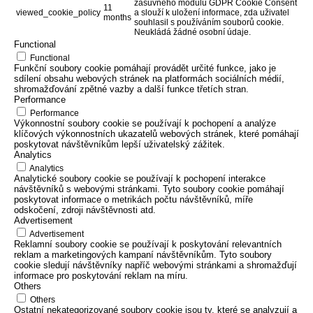
zásuvného modulu GDPR Cookie Consent
11
viewed_cookie_policy
a slouží k uložení informace, zda uživatel
months
souhlasil s používáním souborů cookie.
Neukládá žádné osobní údaje.
Functional
Functional
Funkční soubory cookie pomáhají provádět určité funkce, jako je
sdílení obsahu webových stránek na platformách sociálních médií,
shromažďování zpětné vazby a další funkce třetích stran.
Performance
Performance
Výkonnostní soubory cookie se používají k pochopení a analýze
klíčových výkonnostních ukazatelů webových stránek, které pomáhají
poskytovat návštěvníkům lepší uživatelský zážitek.
Analytics
Analytics
Analytické soubory cookie se používají k pochopení interakce
návštěvníků s webovými stránkami. Tyto soubory cookie pomáhají
poskytovat informace o metrikách počtu návštěvníků, míře
odskočení, zdroji návštěvnosti atd.
Advertisement
Advertisement
Reklamní soubory cookie se používají k poskytování relevantních
reklam a marketingových kampaní návštěvníkům. Tyto soubory
cookie sledují návštěvníky napříč webovými stránkami a shromažďují
informace pro poskytování reklam na míru.
Others
Others
Ostatní nekategorizované soubory cookie jsou ty, které se analyzují a