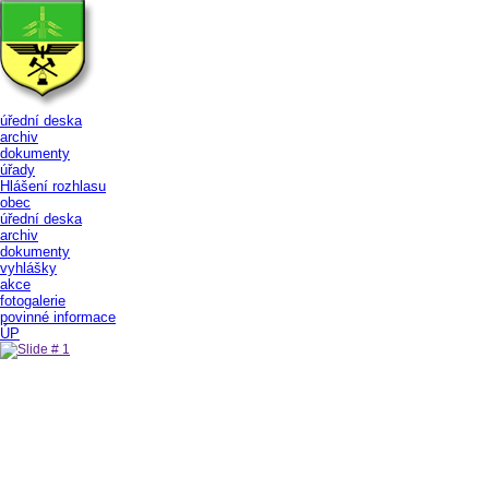
úřední deska
archiv
dokumenty
úřady
Hlášení rozhlasu
obec
úřední deska
archiv
dokumenty
vyhlášky
akce
fotogalerie
povinné informace
ÚP