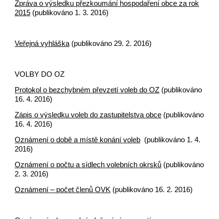
Zpráva o výsledku přezkoumání hospodaření obce za rok
2015
(publikováno 1. 3. 2016)
Veřejná vyhláška
(publikováno 29. 2. 2016)
VOLBY DO OZ
Protokol o bezchybném převzetí voleb do OZ
(publikováno
16. 4. 2016)
Zápis o výsledku voleb do zastupitelstva obce
(publikováno
16. 4. 2016)
Oznámení o době a místě konání voleb
(publikováno 1. 4.
2016)
Oznámení o počtu a sídlech volebních okrsků
(publikováno
2. 3. 2016)
Oznámení – počet členů OVK
(publikováno 16. 2. 2016)