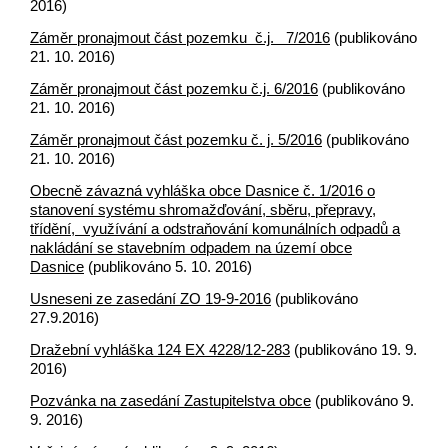
2016)
Záměr pronajmout část pozemku č.j. 7/2016
(publikováno
21. 10. 2016)
Záměr pronajmout část pozemku č.j. 6/2016
(publikováno
21. 10. 2016)
Záměr pronajmout část pozemku č. j. 5/2016
(publikováno
21. 10. 2016)
Obecně závazná vyhláška obce Dasnice č. 1/2016 o
stanovení systému shromažďování, sběru, přepravy,
třídění, využívání a odstraňování komunálních odpadů a
nakládání se stavebním odpadem na území obce
Dasnice
(publikováno 5. 10. 2016)
Usneseni ze zasedání ZO 19-9-2016
(publikováno
27.9.2016)
Dražební vyhláška 124 EX 4228/12-283
(publikováno 19. 9.
2016)
Pozvánka na zasedání Zastupitelstva obce
(publikováno 9.
9. 2016)