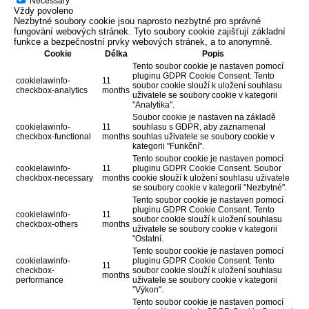
Necessary
Vždy povoleno
Nezbytné soubory cookie jsou naprosto nezbytné pro správné
fungování webových stránek. Tyto soubory cookie zajišťují základní
funkce a bezpečnostní prvky webových stránek, a to anonymně.
Cookie
Délka
Popis
Tento soubor cookie je nastaven pomocí
pluginu GDPR Cookie Consent. Tento
cookielawinfo-
11
soubor cookie slouží k uložení souhlasu
checkbox-analytics
months
uživatele se soubory cookie v kategorii
"Analytika".
Soubor cookie je nastaven na základě
cookielawinfo-
11
souhlasu s GDPR, aby zaznamenal
checkbox-functional
months
souhlas uživatele se soubory cookie v
kategorii "Funkční".
Tento soubor cookie je nastaven pomocí
cookielawinfo-
11
pluginu GDPR Cookie Consent. Soubor
checkbox-necessary
months
cookie slouží k uložení souhlasu uživatele
se soubory cookie v kategorii "Nezbytné".
Tento soubor cookie je nastaven pomocí
pluginu GDPR Cookie Consent. Tento
cookielawinfo-
11
soubor cookie slouží k uložení souhlasu
checkbox-others
months
uživatele se soubory cookie v kategorii
"Ostatní.
Tento soubor cookie je nastaven pomocí
cookielawinfo-
pluginu GDPR Cookie Consent. Tento
11
checkbox-
soubor cookie slouží k uložení souhlasu
months
performance
uživatele se soubory cookie v kategorii
"Výkon".
Tento soubor cookie je nastaven pomocí