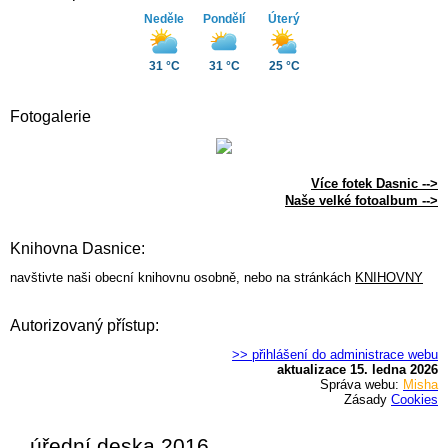
Neděle
Pondělí
Úterý
31 °C
31 °C
25 °C
Fotogalerie
Více fotek Dasnic -->
Naše velké fotoalbum -->
Knihovna Dasnice:
navštivte naši obecní knihovnu osobně, nebo na stránkách
KNIHOVNY
Autorizovaný přístup:
>> přihlášení do administrace webu
aktualizace 15. ledna 2026
Správa webu:
Misha
Zásady
Cookies
úřední deska 2016