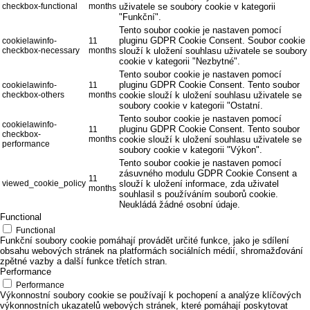
checkbox-functional
months
uživatele se soubory cookie v kategorii
"Funkční".
Tento soubor cookie je nastaven pomocí
pluginu GDPR Cookie Consent. Soubor cookie
cookielawinfo-
11
checkbox-necessary
months
slouží k uložení souhlasu uživatele se soubory
cookie v kategorii "Nezbytné".
Tento soubor cookie je nastaven pomocí
pluginu GDPR Cookie Consent. Tento soubor
cookielawinfo-
11
checkbox-others
months
cookie slouží k uložení souhlasu uživatele se
soubory cookie v kategorii "Ostatní.
Tento soubor cookie je nastaven pomocí
cookielawinfo-
pluginu GDPR Cookie Consent. Tento soubor
11
checkbox-
months
cookie slouží k uložení souhlasu uživatele se
performance
soubory cookie v kategorii "Výkon".
Tento soubor cookie je nastaven pomocí
zásuvného modulu GDPR Cookie Consent a
11
viewed_cookie_policy
slouží k uložení informace, zda uživatel
months
souhlasil s používáním souborů cookie.
Neukládá žádné osobní údaje.
Functional
Functional
Funkční soubory cookie pomáhají provádět určité funkce, jako je sdílení
obsahu webových stránek na platformách sociálních médií, shromažďování
zpětné vazby a další funkce třetích stran.
Performance
Performance
Výkonnostní soubory cookie se používají k pochopení a analýze klíčových
výkonnostních ukazatelů webových stránek, které pomáhají poskytovat