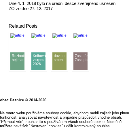
Dne 4. 1. 2018 bylo na úřední desce zveřejněno usnesení
ZO ze dne 27. 12. 2017
Related Posts:
Rozhodnutí
Knihovna
dovolená
Zasedání
hejtmana
v srpnu
srpen
Zastupitelstva
2026
obec Dasnice © 2014-2026
Na tomto webu používáme soubory cookie, abychom mohli zajistit jeho plnou
funkčnost, analyzovat návštěvnost a případně přizpůsobit vhodně obsah.
“Přijmout vše”, souhlasíte s používáním všech souborů cookie. Nicméně
můžete navštívit "Nastavení cookies" udělit kontrolovaný souhlas.