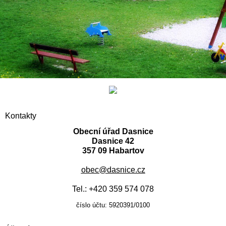
Kontakty
Obecní úřad Dasnice
Dasnice 42
357 09 Habartov
obec@dasnice.cz
Tel.: +420 359 574 078
číslo účtu: 5920391/0100