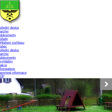
úřední deska
archiv
dokumenty
úřady
Hlášení rozhlasu
obec
úřední deska
archiv
dokumenty
vyhlášky
akce
fotogalerie
povinné informace
ÚP