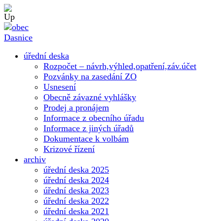
úřední deska
Rozpočet – návrh,výhled,opatření,záv.účet
Pozvánky na zasedání ZO
Usnesení
Obecně závazné vyhlášky
Prodej a pronájem
Informace z obecního úřadu
Informace z jiných úřadů
Dokumentace k volbám
Krizové řízení
archiv
úřední deska 2025
úřední deska 2024
úřední deska 2023
úřední deska 2022
úřední deska 2021