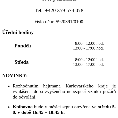
Tel.: +420 359 574 078
číslo účtu: 5920391/0100
Úřední hodiny
8:00 - 12:00 hod.
Pondělí
13:00 - 17:00 hod.
8:00 - 12:00 hod.
Středa
13:00 - 17:00 hod.
NOVINKY:
Rozhodnutím hejtmana Karlovarského kraje je
vyhlášena doba zvýšeného nebezpečí vzniku požárů
do odvolání.
Knihovna
bude v měsíci srpnu otevřena
ve středu 5.
8. v době 16:45 – 18:45 h.