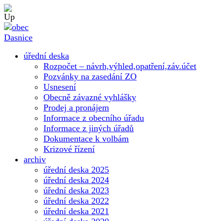
úřední deska
Rozpočet – návrh,výhled,opatření,záv.účet
Pozvánky na zasedání ZO
Usnesení
Obecně závazné vyhlášky
Prodej a pronájem
Informace z obecního úřadu
Informace z jiných úřadů
Dokumentace k volbám
Krizové řízení
archiv
úřední deska 2025
úřední deska 2024
úřední deska 2023
úřední deska 2022
úřední deska 2021