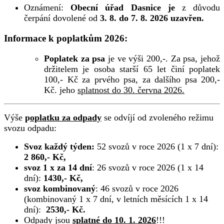
Oznámení:
Obecní úřad Dasnice je
z důvodu
čerpání dovolené od
3. 8. do 7. 8. 2026 uzavřen.
Informace k poplatkům 2026:
Poplatek za psa
je ve výši 200,-. Za psa, jehož
držitelem je osoba starší 65 let činí poplatek
100,- Kč za prvého psa, za dalšího psa 200,-
Kč. jeho
splatnost do 30. června 2026.
Výše
p
oplatku za odpady
se odvíjí od zvoleného režimu
svozu odpadu:
Svoz každý týden:
52 svozů v roce 2026 (1 x 7 dní):
2 860,- Kč,
svoz 1 x za 14 dní
: 26 svozů v roce 2026 (1 x 14
dní):
1430,- Kč,
svoz kombinovaný
: 46 svozů v roce 2026
(kombinovaný 1 x 7 dní, v letních měsících 1 x 14
dní):
2530,- Kč.
Odpady jsou
splatné do 10. 1. 2026
!!!