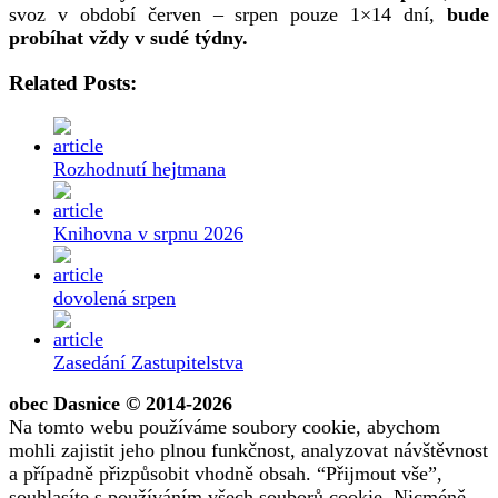
svoz v období červen – srpen pouze 1×14 dní,
bude
probíhat vždy v sudé týdny.
Related Posts:
Rozhodnutí hejtmana
Knihovna v srpnu 2026
dovolená srpen
Zasedání Zastupitelstva
obec Dasnice © 2014-2026
Na tomto webu používáme soubory cookie, abychom
mohli zajistit jeho plnou funkčnost, analyzovat návštěvnost
a případně přizpůsobit vhodně obsah. “Přijmout vše”,
souhlasíte s používáním všech souborů cookie. Nicméně