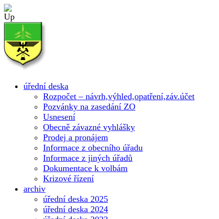
úřední deska
Rozpočet – návrh,výhled,opatření,záv.účet
Pozvánky na zasedání ZO
Usnesení
Obecně závazné vyhlášky
Prodej a pronájem
Informace z obecního úřadu
Informace z jiných úřadů
Dokumentace k volbám
Krizové řízení
archiv
úřední deska 2025
úřední deska 2024