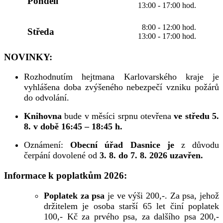
Pondělí
13:00 - 17:00 hod.
8:00 - 12:00 hod.
Středa
13:00 - 17:00 hod.
NOVINKY:
Rozhodnutím hejtmana Karlovarského kraje je
vyhlášena doba zvýšeného nebezpečí vzniku požárů
do odvolání.
Knihovna
bude v měsíci srpnu otevřena
ve středu 5.
8. v době 16:45 – 18:45 h.
Oznámení:
Obecní úřad Dasnice je
z důvodu
čerpání dovolené od
3. 8. do 7. 8. 2026 uzavřen.
Informace k poplatkům 2026:
Poplatek za psa
je ve výši 200,-. Za psa, jehož
držitelem je osoba starší 65 let činí poplatek
100,- Kč za prvého psa, za dalšího psa 200,-