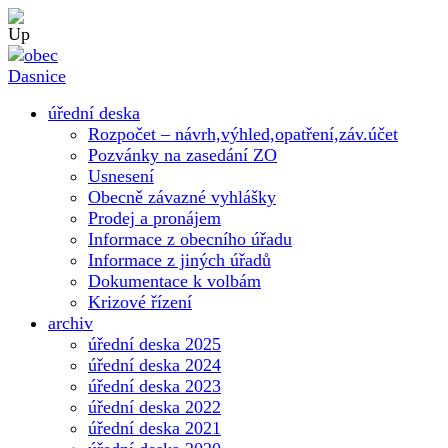
úřední deska
Rozpočet – návrh,výhled,opatření,záv.účet
Pozvánky na zasedání ZO
Usnesení
Obecně závazné vyhlášky
Prodej a pronájem
Informace z obecního úřadu
Informace z jiných úřadů
Dokumentace k volbám
Krizové řízení
archiv
úřední deska 2025
úřední deska 2024
úřední deska 2023
úřední deska 2022
úřední deska 2021