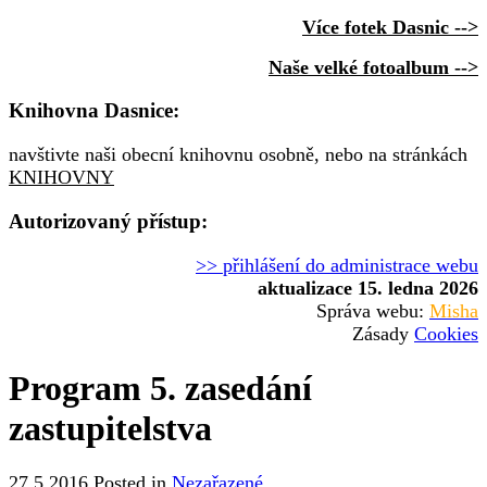
Více fotek Dasnic -->
Naše velké fotoalbum -->
Knihovna Dasnice:
navštivte naši obecní knihovnu osobně, nebo na stránkách
KNIHOVNY
Autorizovaný přístup:
>> přihlášení do administrace webu
aktualizace 15. ledna 2026
Správa webu:
Misha
Zásady
Cookies
Program 5. zasedání
zastupitelstva
27.5.2016
Posted in
Nezařazené