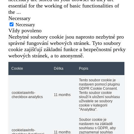
essential for the working of basic functionalities of
the
...
Necessary
Necessary
Vždy povoleno
Nezbytné soubory cookie jsou naprosto nezbytné pro
správné fungování webových stránek. Tyto soubory
cookie zajišťují základní funkce a bezpečnostní prvky
webových stránek, a to anonymně.
Cookie
Délka
Popis
Tento soubor cookie je
nastaven pomocí pluginu
GDPR Cookie Consent.
cookielawinfo-
Tento soubor cookie
11 months
checkbox-analytics
slouží k uložení souhlasu
uživatele se soubory
cookie v kategorii
"Analytika".
Soubor cookie je
nastaven na základě
souhlasu s GDPR, aby
cookielawinfo-
11 months
zaznamenal souhlas