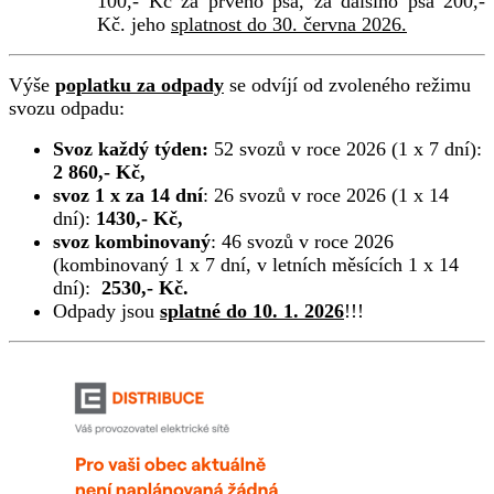
100,- Kč za prvého psa, za dalšího psa 200,-
Kč. jeho
splatnost do 30. června 2026.
Výše
p
oplatku za odpady
se odvíjí od zvoleného režimu
svozu odpadu:
Svoz každý týden:
52 svozů v roce 2026 (1 x 7 dní):
2 860,- Kč,
svoz 1 x za 14 dní
: 26 svozů v roce 2026 (1 x 14
dní):
1430,- Kč,
svoz kombinovaný
: 46 svozů v roce 2026
(kombinovaný 1 x 7 dní, v letních měsících 1 x 14
dní):
2530,- Kč.
Odpady jsou
splatné do 10. 1. 2026
!!!