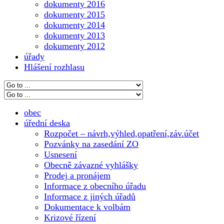
dokumenty 2016
dokumenty 2015
dokumenty 2014
dokumenty 2013
dokumenty 2012
úřady
Hlášení rozhlasu
obec
úřední deska
Rozpočet – návrh,výhled,opatření,záv.účet
Pozvánky na zasedání ZO
Usnesení
Obecně závazné vyhlášky
Prodej a pronájem
Informace z obecního úřadu
Informace z jiných úřadů
Dokumentace k volbám
Krizové řízení