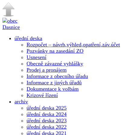
úřední deska
Rozpočet – návrh,výhled,opatření,záv.účet
Pozvánky na zasedání ZO
Usnesení
Obecně závazné vyhlášky
Prodej a pronájem
Informace z obecního úřadu
Informace z jiných úřadů
Dokumentace k volbám
Krizové řízení
archiv
úřední deska 2025
úřední deska 2024
úřední deska 2023
úřední deska 2022
úřední deska 2021