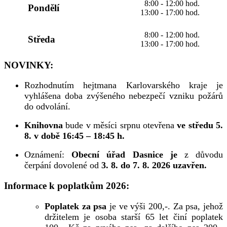
8:00 - 12:00 hod.
Pondělí
13:00 - 17:00 hod.
8:00 - 12:00 hod.
Středa
13:00 - 17:00 hod.
NOVINKY:
Rozhodnutím hejtmana Karlovarského kraje je
vyhlášena doba zvýšeného nebezpečí vzniku požárů
do odvolání.
Knihovna
bude v měsíci srpnu otevřena
ve středu 5.
8. v době 16:45 – 18:45 h.
Oznámení:
Obecní úřad Dasnice je
z důvodu
čerpání dovolené od
3. 8. do 7. 8. 2026 uzavřen.
Informace k poplatkům 2026:
Poplatek za psa
je ve výši 200,-. Za psa, jehož
držitelem je osoba starší 65 let činí poplatek