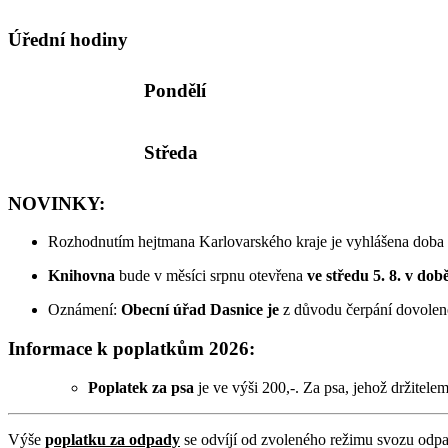
Úřední hodiny
Pondělí
Středa
NOVINKY:
Rozhodnutím hejtmana Karlovarského kraje je vyhlášena doba 
Knihovna
bude v měsíci srpnu otevřena
ve středu 5. 8. v dob
Oznámení:
Obecní úřad Dasnice je
z důvodu čerpání dovole
Informace k poplatkům 2026:
Poplatek za psa
je ve výši 200,-. Za psa, jehož držitelem
Výše
p
oplatku za odpady
se odvíjí od zvoleného režimu svozu odp