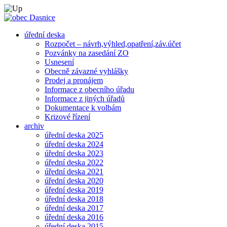
úřední deska
Rozpočet – návrh,výhled,opatření,záv.účet
Pozvánky na zasedání ZO
Usnesení
Obecně závazné vyhlášky
Prodej a pronájem
Informace z obecního úřadu
Informace z jiných úřadů
Dokumentace k volbám
Krizové řízení
archiv
úřední deska 2025
úřední deska 2024
úřední deska 2023
úřední deska 2022
úřední deska 2021
úřední deska 2020
úřední deska 2019
úřední deska 2018
úřední deska 2017
úřední deska 2016
úřední deska 2015