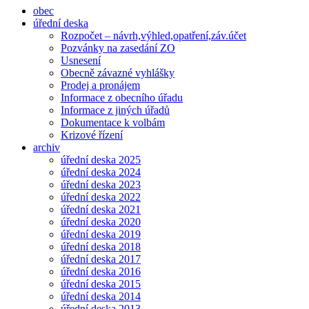
obec
úřední deska
Rozpočet – návrh,výhled,opatření,záv.účet
Pozvánky na zasedání ZO
Usnesení
Obecně závazné vyhlášky
Prodej a pronájem
Informace z obecního úřadu
Informace z jiných úřadů
Dokumentace k volbám
Krizové řízení
archiv
úřední deska 2025
úřední deska 2024
úřední deska 2023
úřední deska 2022
úřední deska 2021
úřední deska 2020
úřední deska 2019
úřední deska 2018
úřední deska 2017
úřední deska 2016
úřední deska 2015
úřední deska 2014
úřední deska 2013