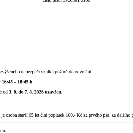
číslo účtu: 5920391/0100
zvýšeného nebezpečí vzniku požárů do odvolání.
ě 16:45 – 18:45 h.
né od
3. 8. do 7. 8. 2026 uzavřen.
 je osoba starší 65 let činí poplatek 100,- Kč za prvého psa, za dalšího
adu: