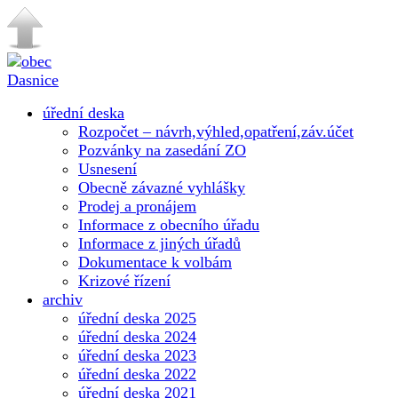
úřední deska
Rozpočet – návrh,výhled,opatření,záv.účet
Pozvánky na zasedání ZO
Usnesení
Obecně závazné vyhlášky
Prodej a pronájem
Informace z obecního úřadu
Informace z jiných úřadů
Dokumentace k volbám
Krizové řízení
archiv
úřední deska 2025
úřední deska 2024
úřední deska 2023
úřední deska 2022
úřední deska 2021