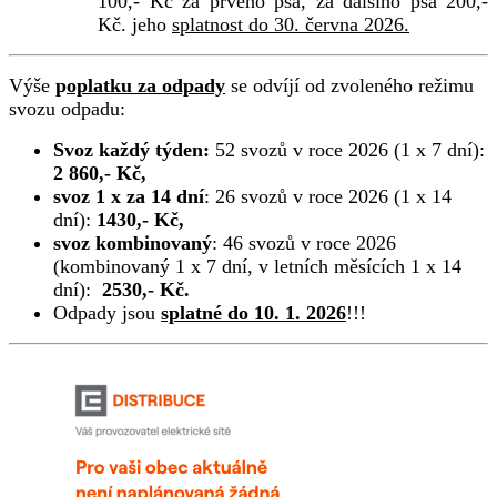
100,- Kč za prvého psa, za dalšího psa 200,-
Kč. jeho
splatnost do 30. června 2026.
Výše
p
oplatku za odpady
se odvíjí od zvoleného režimu
svozu odpadu:
Svoz každý týden:
52 svozů v roce 2026 (1 x 7 dní):
2 860,- Kč,
svoz 1 x za 14 dní
: 26 svozů v roce 2026 (1 x 14
dní):
1430,- Kč,
svoz kombinovaný
: 46 svozů v roce 2026
(kombinovaný 1 x 7 dní, v letních měsících 1 x 14
dní):
2530,- Kč.
Odpady jsou
splatné do 10. 1. 2026
!!!