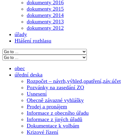
dokumenty 2016
dokumenty 2015
dokumenty 2014
dokumenty 2013
dokumenty 2012
úřady
Hlášení rozhlasu
obec
úřední deska
Rozpočet – návrh,výhled,opatření,záv.účet
Pozvánky na zasedání ZO
Usnesení
Obecně závazné vyhlášky
Prodej a pronájem
Informace z obecního úřadu
Informace z jiných úřadů
Dokumentace k volbám
Krizové řízení