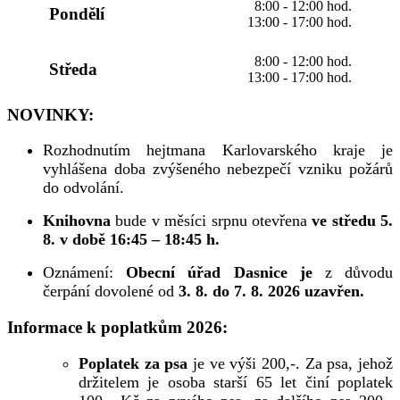
8:00 - 12:00 hod.
Pondělí
13:00 - 17:00 hod.
8:00 - 12:00 hod.
Středa
13:00 - 17:00 hod.
NOVINKY:
Rozhodnutím hejtmana Karlovarského kraje je
vyhlášena doba zvýšeného nebezpečí vzniku požárů
do odvolání.
Knihovna
bude v měsíci srpnu otevřena
ve středu 5.
8. v době 16:45 – 18:45 h.
Oznámení:
Obecní úřad Dasnice je
z důvodu
čerpání dovolené od
3. 8. do 7. 8. 2026 uzavřen.
Informace k poplatkům 2026:
Poplatek za psa
je ve výši 200,-. Za psa, jehož
držitelem je osoba starší 65 let činí poplatek