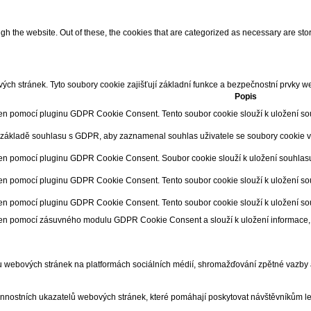
 the website. Out of these, the cookies that are categorized as necessary are store
ch stránek. Tyto soubory cookie zajišťují základní funkce a bezpečnostní prvky w
Popis
en pomocí pluginu GDPR Cookie Consent. Tento soubor cookie slouží k uložení souhl
základě souhlasu s GDPR, aby zaznamenal souhlas uživatele se soubory cookie v k
en pomocí pluginu GDPR Cookie Consent. Soubor cookie slouží k uložení souhlasu 
en pomocí pluginu GDPR Cookie Consent. Tento soubor cookie slouží k uložení souh
en pomocí pluginu GDPR Cookie Consent. Tento soubor cookie slouží k uložení souh
ven pomocí zásuvného modulu GDPR Cookie Consent a slouží k uložení informace, 
u webových stránek na platformách sociálních médií, shromažďování zpětné vazby a d
nnostních ukazatelů webových stránek, které pomáhají poskytovat návštěvníkům lep