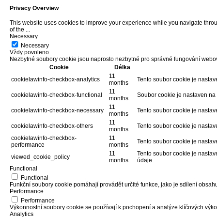
Privacy Overview
This website uses cookies to improve your experience while you navigate through
of the
...
Necessary
Necessary
Vždy povoleno
Nezbytné soubory cookie jsou naprosto nezbytné pro správné fungování webový
Cookie
Délka
11
cookielawinfo-checkbox-analytics
Tento soubor cookie je nastav
months
11
cookielawinfo-checkbox-functional
Soubor cookie je nastaven na 
months
11
cookielawinfo-checkbox-necessary
Tento soubor cookie je nastav
months
11
cookielawinfo-checkbox-others
Tento soubor cookie je nastav
months
cookielawinfo-checkbox-
11
Tento soubor cookie je nastav
performance
months
11
Tento soubor cookie je nasta
viewed_cookie_policy
months
údaje.
Functional
Functional
Funkční soubory cookie pomáhají provádět určité funkce, jako je sdílení obsah
Performance
Performance
Výkonnostní soubory cookie se používají k pochopení a analýze klíčových výko
Analytics