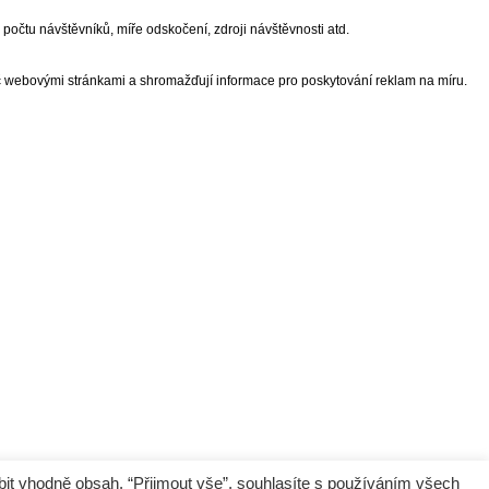
očtu návštěvníků, míře odskočení, zdroji návštěvnosti atd.
č webovými stránkami a shromažďují informace pro poskytování reklam na míru.
bit vhodně obsah. “Přijmout vše”, souhlasíte s používáním všech