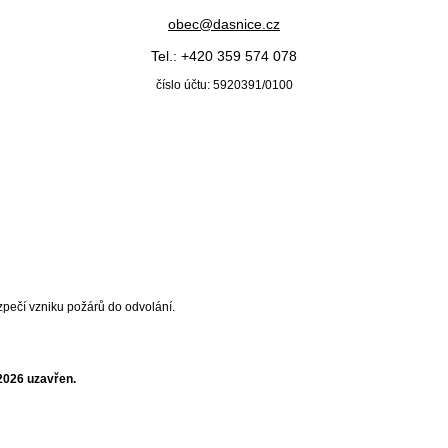
obec@dasnice.cz
Tel.: +420 359 574 078
číslo účtu: 5920391/0100
ečí vzniku požárů do odvolání.
. 2026 uzavřen.