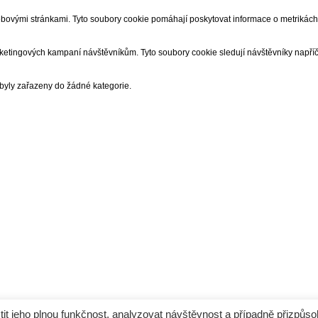
bovými stránkami. Tyto soubory cookie pomáhají poskytovat informace o metrikách p
rketingových kampaní návštěvníkům. Tyto soubory cookie sledují návštěvníky napří
ebyly zařazeny do žádné kategorie.
 jeho plnou funkčnost, analyzovat návštěvnost a případně přizpůso