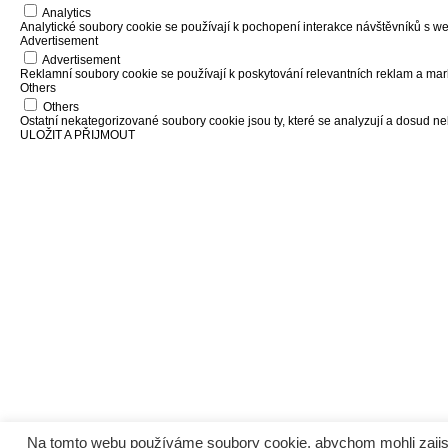
Analytics
Analytické soubory cookie se používají k pochopení interakce návštěvníků s we
Advertisement
Advertisement
Reklamní soubory cookie se používají k poskytování relevantních reklam a ma
Others
Others
Ostatní nekategorizované soubory cookie jsou ty, které se analyzují a dosud n
ULOŽIT A PŘIJMOUT
Na tomto webu používáme soubory cookie, abychom mohli zajistit