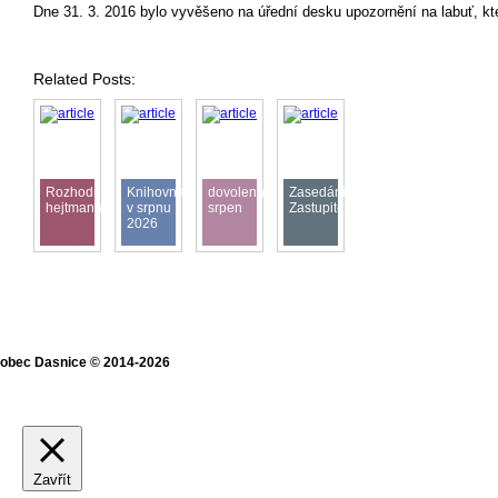
Dne 31. 3. 2016 bylo vyvěšeno na úřední desku upozornění na labuť, kte
Related Posts:
Rozhodnutí
Knihovna
dovolená
Zasedání
hejtmana
v srpnu
srpen
Zastupitelstva
2026
obec Dasnice © 2014-2026
Zavřít