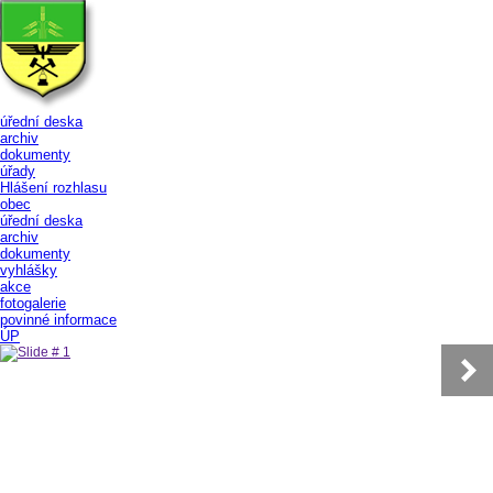
úřední deska
archiv
dokumenty
úřady
Hlášení rozhlasu
obec
úřední deska
archiv
dokumenty
vyhlášky
akce
fotogalerie
povinné informace
ÚP