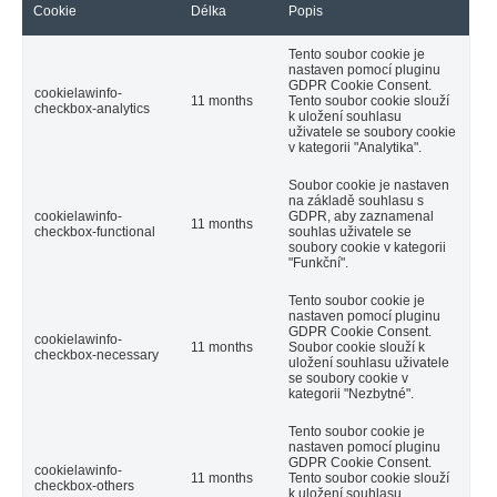
Cookie
Délka
Popis
Tento soubor cookie je
nastaven pomocí pluginu
GDPR Cookie Consent.
cookielawinfo-
11 months
Tento soubor cookie slouží
checkbox-analytics
k uložení souhlasu
uživatele se soubory cookie
v kategorii "Analytika".
Soubor cookie je nastaven
na základě souhlasu s
cookielawinfo-
GDPR, aby zaznamenal
11 months
checkbox-functional
souhlas uživatele se
soubory cookie v kategorii
"Funkční".
Tento soubor cookie je
nastaven pomocí pluginu
GDPR Cookie Consent.
cookielawinfo-
11 months
Soubor cookie slouží k
checkbox-necessary
uložení souhlasu uživatele
se soubory cookie v
kategorii "Nezbytné".
Tento soubor cookie je
nastaven pomocí pluginu
GDPR Cookie Consent.
cookielawinfo-
11 months
Tento soubor cookie slouží
checkbox-others
k uložení souhlasu