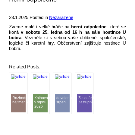
23.1.2025
Posted in
Nezařazené
Zveme malé i velké hráče na
herní odpoledne
, které se
koná
v sobotu 25. ledna od 16 h na sále hostince U
bobra
. Vezměte si s sebou vaše oblíbené, společenské,
logické či karetní hry. Občerstvení zajišťuje hostinec U
bobra.
Related Posts:
Rozhodnutí
Knihovna
dovolená
Zasedání
hejtmana
v srpnu
srpen
Zastupitelstva
2026