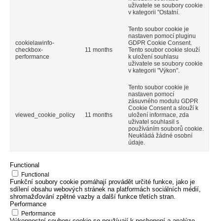
uživatele se soubory cookie
v kategorii "Ostatní.
Tento soubor cookie je
nastaven pomocí pluginu
cookielawinfo-
GDPR Cookie Consent.
checkbox-
11 months
Tento soubor cookie slouží
performance
k uložení souhlasu
uživatele se soubory cookie
v kategorii "Výkon".
Tento soubor cookie je
nastaven pomocí
zásuvného modulu GDPR
Cookie Consent a slouží k
viewed_cookie_policy
11 months
uložení informace, zda
uživatel souhlasil s
používáním souborů cookie.
Neukládá žádné osobní
údaje.
Functional
Functional
Funkční soubory cookie pomáhají provádět určité funkce, jako je
sdílení obsahu webových stránek na platformách sociálních médií,
shromažďování zpětné vazby a další funkce třetích stran.
Performance
Performance
Výkonnostní soubory cookie se používají k pochopení a analýze