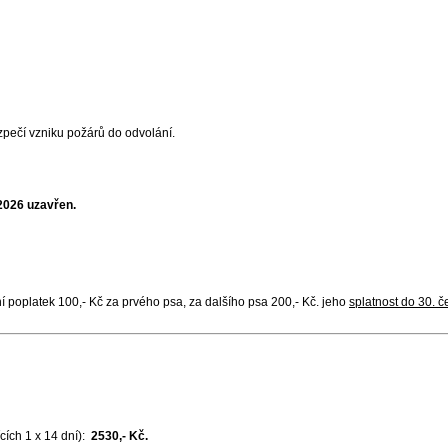
ečí vzniku požárů do odvolání.
. 2026 uzavřen.
činí poplatek 100,- Kč za prvého psa, za dalšího psa 200,- Kč. jeho
splatnost do 30. 
cích 1 x 14 dní):
2530,- Kč.