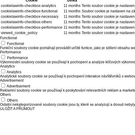
Cookie
Délka
cookielawinfo-checkbox-analytics
11 months
Tento soubor cookie je nastaven
cookielawinfo-checkbox-functional
11 months
Soubor cookie je nastaven na zá
cookielawinfo-checkbox-necessary
11 months
Tento soubor cookie je nastaven
cookielawinfo-checkbox-others
11 months
Tento soubor cookie je nastaven
cookielawinfo-checkbox-performance
11 months
Tento soubor cookie je nastaven
viewed_cookie_policy
11 months
Tento soubor cookie je nastave
Functional
Functional
Funkční soubory cookie pomáhají provádět určité funkce, jako je sdílení obsahu we
Performance
Performance
Výkonnostní soubory cookie se používají k pochopení a analýze klíčových výkonnos
Analytics
Analytics
Analytické soubory cookie se používají k pochopení interakce návštěvníků s webov
Advertisement
Advertisement
Reklamní soubory cookie se používají k poskytování relevantních reklam a market
Others
Others
Ostatní nekategorizované soubory cookie jsou ty, které se analyzují a dosud nebyl
ULOŽIT A PŘIJMOUT