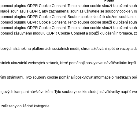
Popis
 pomocí pluginu GDPR Cookie Consent. Tento soubor cookie slouží k uložení souhlas
kladě souhlasu s GDPR, aby zaznamenal souhlas uživatele se soubory cookie v kat
 pomocí pluginu GDPR Cookie Consent. Soubor cookie slouží k uložení souhlasu už
 pomocí pluginu GDPR Cookie Consent. Tento soubor cookie slouží k uložení souhlas
 pomocí pluginu GDPR Cookie Consent. Tento soubor cookie slouží k uložení souhla
n pomocí zásuvného modulu GDPR Cookie Consent a slouží k uložení informace, zd
bových stránek na platformách sociálních médií, shromažďování zpětné vazby a dalš
tních ukazatelů webových stránek, které pomáhají poskytovat návštěvníkům lepší u
ými stránkami. Tyto soubory cookie pomáhají poskytovat informace o metrikách počt
ingových kampaní návštěvníkům. Tyto soubory cookie sledují návštěvníky napříč w
y zařazeny do žádné kategorie.