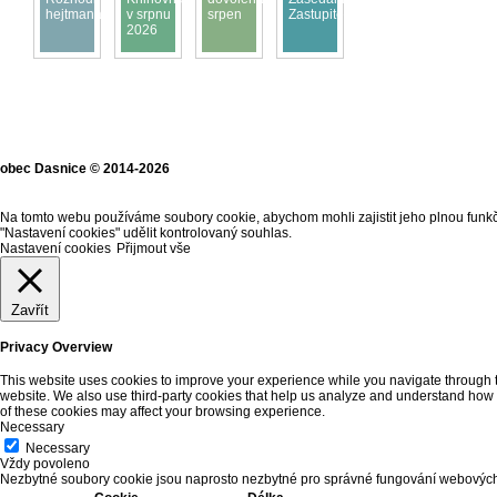
hejtmana
v srpnu
srpen
Zastupitelstva
2026
obec Dasnice © 2014-2026
Na tomto webu používáme soubory cookie, abychom mohli zajistit jeho plnou funkč
"Nastavení cookies" udělit kontrolovaný souhlas.
Nastavení cookies
Přijmout vše
Zavřít
Privacy Overview
This website uses cookies to improve your experience while you navigate through the
website. We also use third-party cookies that help us analyze and understand how y
of these cookies may affect your browsing experience.
Necessary
Necessary
Vždy povoleno
Nezbytné soubory cookie jsou naprosto nezbytné pro správné fungování webových s