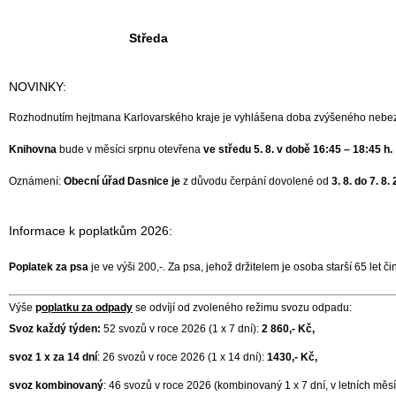
Středa
NOVINKY:
Rozhodnutím hejtmana Karlovarského kraje je vyhlášena doba zvýšeného nebezp
Knihovna
bude v měsíci srpnu otevřena
ve středu 5. 8. v době 16:45 – 18:45 h.
Oznámení:
Obecní úřad Dasnice je
z důvodu čerpání dovolené od
3. 8. do 7. 8
Informace k poplatkům 2026:
Poplatek za psa
je ve výši 200,-. Za psa, jehož držitelem je osoba starší 65 let 
Výše
p
oplatku za odpady
se odvíjí od zvoleného režimu svozu odpadu:
Svoz každý týden:
52 svozů v roce 2026 (1 x 7 dní):
2 860,- Kč,
svoz 1 x za 14 dní
: 26 svozů v roce 2026 (1 x 14 dní):
1430,- Kč,
svoz kombinovaný
: 46 svozů v roce 2026 (kombinovaný 1 x 7 dní, v letních měsí