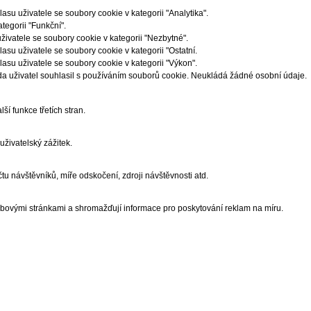
u uživatele se soubory cookie v kategorii "Analytika".
egorii "Funkční".
ivatele se soubory cookie v kategorii "Nezbytné".
u uživatele se soubory cookie v kategorii "Ostatní.
su uživatele se soubory cookie v kategorii "Výkon".
a uživatel souhlasil s používáním souborů cookie. Neukládá žádné osobní údaje.
í funkce třetích stran.
živatelský zážitek.
u návštěvníků, míře odskočení, zdroji návštěvnosti atd.
ebovými stránkami a shromažďují informace pro poskytování reklam na míru.