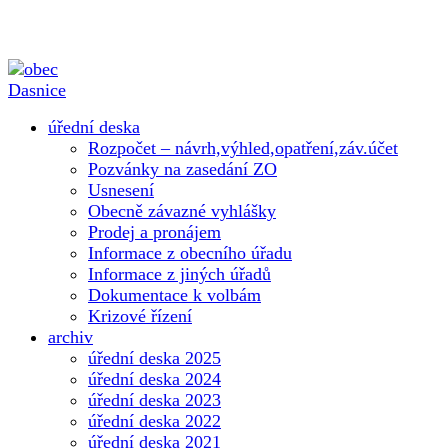
úřední deska
Rozpočet – návrh,výhled,opatření,záv.účet
Pozvánky na zasedání ZO
Usnesení
Obecně závazné vyhlášky
Prodej a pronájem
Informace z obecního úřadu
Informace z jiných úřadů
Dokumentace k volbám
Krizové řízení
archiv
úřední deska 2025
úřední deska 2024
úřední deska 2023
úřední deska 2022
úřední deska 2021