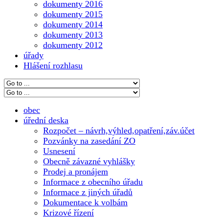
dokumenty 2016
dokumenty 2015
dokumenty 2014
dokumenty 2013
dokumenty 2012
úřady
Hlášení rozhlasu
obec
úřední deska
Rozpočet – návrh,výhled,opatření,záv.účet
Pozvánky na zasedání ZO
Usnesení
Obecně závazné vyhlášky
Prodej a pronájem
Informace z obecního úřadu
Informace z jiných úřadů
Dokumentace k volbám
Krizové řízení