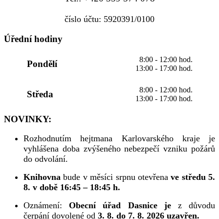
číslo účtu: 5920391/0100
Úřední hodiny
8:00 - 12:00 hod.
Pondělí
13:00 - 17:00 hod.
8:00 - 12:00 hod.
Středa
13:00 - 17:00 hod.
NOVINKY:
Rozhodnutím hejtmana Karlovarského kraje je
vyhlášena doba zvýšeného nebezpečí vzniku požárů
do odvolání.
Knihovna
bude v měsíci srpnu otevřena
ve středu 5.
8. v době 16:45 – 18:45 h.
Oznámení:
Obecní úřad Dasnice je
z důvodu
čerpání dovolené od
3. 8. do 7. 8. 2026 uzavřen.