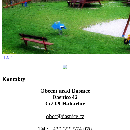
1
2
3
4
Kontakty
Obecní úřad Dasnice
Dasnice 42
357 09 Habartov
obec@dasnice.cz
Tel.: +420 359 574 078