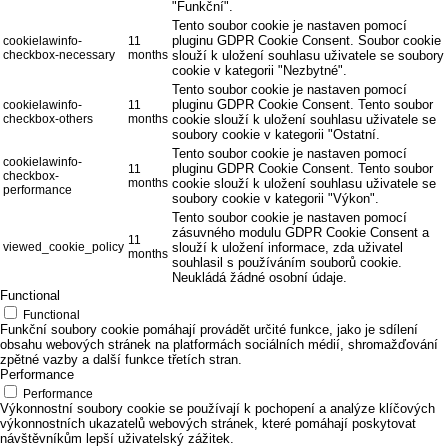
"Funkční".
Tento soubor cookie je nastaven pomocí
pluginu GDPR Cookie Consent. Soubor cookie
cookielawinfo-
11
checkbox-necessary
months
slouží k uložení souhlasu uživatele se soubory
cookie v kategorii "Nezbytné".
Tento soubor cookie je nastaven pomocí
pluginu GDPR Cookie Consent. Tento soubor
cookielawinfo-
11
checkbox-others
months
cookie slouží k uložení souhlasu uživatele se
soubory cookie v kategorii "Ostatní.
Tento soubor cookie je nastaven pomocí
cookielawinfo-
pluginu GDPR Cookie Consent. Tento soubor
11
checkbox-
months
cookie slouží k uložení souhlasu uživatele se
performance
soubory cookie v kategorii "Výkon".
Tento soubor cookie je nastaven pomocí
zásuvného modulu GDPR Cookie Consent a
11
viewed_cookie_policy
slouží k uložení informace, zda uživatel
months
souhlasil s používáním souborů cookie.
Neukládá žádné osobní údaje.
Functional
Functional
Funkční soubory cookie pomáhají provádět určité funkce, jako je sdílení
obsahu webových stránek na platformách sociálních médií, shromažďování
zpětné vazby a další funkce třetích stran.
Performance
Performance
Výkonnostní soubory cookie se používají k pochopení a analýze klíčových
výkonnostních ukazatelů webových stránek, které pomáhají poskytovat
návštěvníkům lepší uživatelský zážitek.