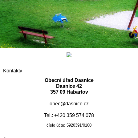
Kontakty
Obecní úřad Dasnice
Dasnice 42
357 09 Habartov
obec@dasnice.cz
Tel.: +420 359 574 078
číslo účtu: 5920391/0100