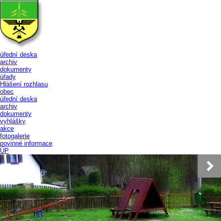
úřední deska
archiv
dokumenty
úřady
Hlášení rozhlasu
obec
úřední deska
archiv
dokumenty
vyhlášky
akce
fotogalerie
povinné informace
ÚP