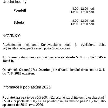
Úřední hodiny
8:00 - 12:00 hod.
Pondělí
13:00 - 17:00 hod.
8:00 - 12:00 hod.
Středa
13:00 - 17:00 hod.
NOVINKY:
Rozhodnutím hejtmana Karlovarského kraje je vyhlášena doba
zvýšeného nebezpečí vzniku požárů do odvolání.
Knihovna
bude v měsíci srpnu otevřena
ve středu 5. 8. v době 16:45 –
18:45 h.
Oznámení:
Obecní úřad Dasnice je
z důvodu čerpání dovolené od
3. 8.
do 7. 8. 2026 uzavřen.
Informace k poplatkům 2026:
Poplatek za psa
je ve výši 200,-. Za psa, jehož držitelem je osoba starší
65 let činí poplatek 100,- Kč za prvého psa, za dalšího psa 200,- Kč. jeho
splatnost do 30. června 2026.