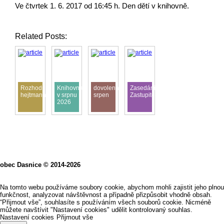
Ve čtvrtek 1. 6. 2017 od 16:45 h. Den dětí v knihovně.
Related Posts:
Rozhodnutí
Knihovna
dovolená
Zasedání
hejtmana
v srpnu
srpen
Zastupitelstva
2026
obec Dasnice © 2014-2026
Na tomto webu používáme soubory cookie, abychom mohli zajistit jeho plnou
funkčnost, analyzovat návštěvnost a případně přizpůsobit vhodně obsah.
“Přijmout vše”, souhlasíte s používáním všech souborů cookie. Nicméně
můžete navštívit "Nastavení cookies" udělit kontrolovaný souhlas.
Nastavení cookies
Přijmout vše