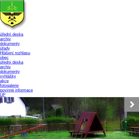
úřední deska
archiv
dokumenty
úřady
Hlášení rozhlasu
obec
úřední deska
archiv
dokumenty
vyhlášky
akce
fotogalerie
povinné informace
ÚP