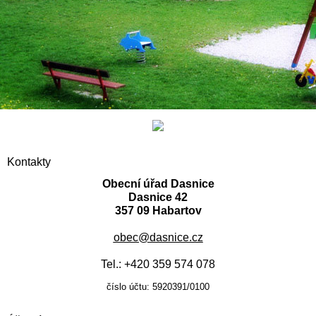
Kontakty
Obecní úřad Dasnice
Dasnice 42
357 09 Habartov
obec@dasnice.cz
Tel.: +420 359 574 078
číslo účtu: 5920391/0100