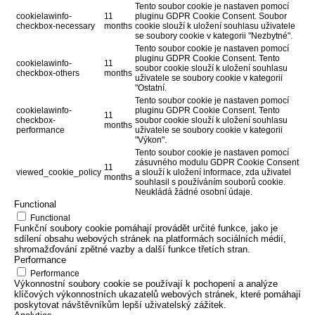
Tento soubor cookie je nastaven pomocí
cookielawinfo-
11
pluginu GDPR Cookie Consent. Soubor
checkbox-necessary
months
cookie slouží k uložení souhlasu uživatele
se soubory cookie v kategorii "Nezbytné".
Tento soubor cookie je nastaven pomocí
pluginu GDPR Cookie Consent. Tento
cookielawinfo-
11
soubor cookie slouží k uložení souhlasu
checkbox-others
months
uživatele se soubory cookie v kategorii
"Ostatní.
Tento soubor cookie je nastaven pomocí
cookielawinfo-
pluginu GDPR Cookie Consent. Tento
11
checkbox-
soubor cookie slouží k uložení souhlasu
months
performance
uživatele se soubory cookie v kategorii
"Výkon".
Tento soubor cookie je nastaven pomocí
zásuvného modulu GDPR Cookie Consent
11
viewed_cookie_policy
a slouží k uložení informace, zda uživatel
months
souhlasil s používáním souborů cookie.
Neukládá žádné osobní údaje.
Functional
Functional
Funkční soubory cookie pomáhají provádět určité funkce, jako je
sdílení obsahu webových stránek na platformách sociálních médií,
shromažďování zpětné vazby a další funkce třetích stran.
Performance
Performance
Výkonnostní soubory cookie se používají k pochopení a analýze
klíčových výkonnostních ukazatelů webových stránek, které pomáhají
poskytovat návštěvníkům lepší uživatelský zážitek.