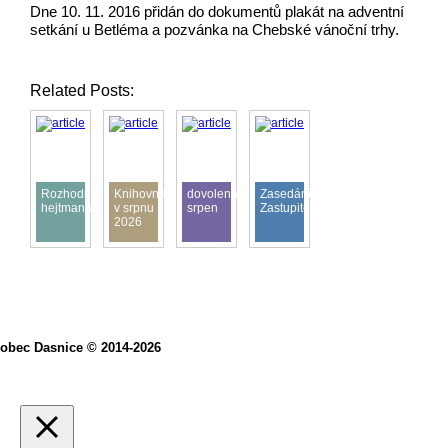
Dne 10. 11. 2016 přidán do dokumentů plakát na adventní
setkání u Betléma a pozvánka na Chebské vánoční trhy.
Related Posts:
Rozhodnutí
Knihovna
dovolená
Zasedání
hejtmana
v srpnu
srpen
Zastupitelstva
2026
obec Dasnice © 2014-2026