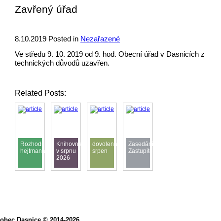
Zavřený úřad
8.10.2019
Posted in
Nezařazené
Ve středu 9. 10. 2019 od 9. hod. Obecní úřad v Dasnicích z
technických důvodů uzavřen.
Related Posts:
Rozhodnutí
Knihovna
dovolená
Zasedání
hejtmana
v srpnu
srpen
Zastupitelstva
2026
obec Dasnice © 2014-2026