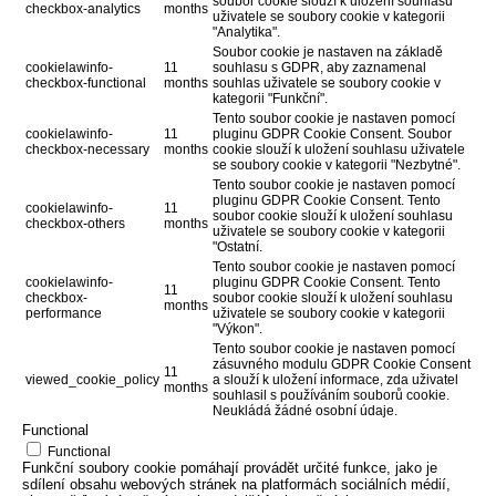
soubor cookie slouží k uložení souhlasu
checkbox-analytics
months
uživatele se soubory cookie v kategorii
"Analytika".
Soubor cookie je nastaven na základě
cookielawinfo-
11
souhlasu s GDPR, aby zaznamenal
checkbox-functional
months
souhlas uživatele se soubory cookie v
kategorii "Funkční".
Tento soubor cookie je nastaven pomocí
cookielawinfo-
11
pluginu GDPR Cookie Consent. Soubor
checkbox-necessary
months
cookie slouží k uložení souhlasu uživatele
se soubory cookie v kategorii "Nezbytné".
Tento soubor cookie je nastaven pomocí
pluginu GDPR Cookie Consent. Tento
cookielawinfo-
11
soubor cookie slouží k uložení souhlasu
checkbox-others
months
uživatele se soubory cookie v kategorii
"Ostatní.
Tento soubor cookie je nastaven pomocí
cookielawinfo-
pluginu GDPR Cookie Consent. Tento
11
checkbox-
soubor cookie slouží k uložení souhlasu
months
performance
uživatele se soubory cookie v kategorii
"Výkon".
Tento soubor cookie je nastaven pomocí
zásuvného modulu GDPR Cookie Consent
11
viewed_cookie_policy
a slouží k uložení informace, zda uživatel
months
souhlasil s používáním souborů cookie.
Neukládá žádné osobní údaje.
Functional
Functional
Funkční soubory cookie pomáhají provádět určité funkce, jako je
sdílení obsahu webových stránek na platformách sociálních médií,