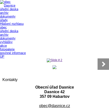
úřední deska
archiv
dokumenty
úřady
Hlášení rozhlasu
obec
úřední deska
archiv
dokumenty
vyhlášky
akce
fotogalerie
povinné informace
ÚP
Kontakty
Obecní úřad Dasnice
Dasnice 42
357 09 Habartov
obec@dasnice.cz